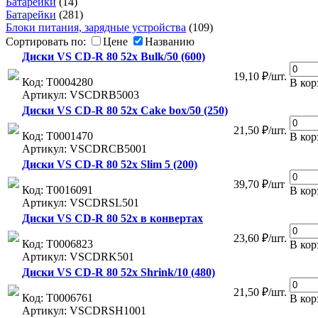
Батарейки
(14)
Батарейки
(281)
Блоки питания, зарядные устройства
(109)
Сортировать по:
Цене
Названию
Диски VS CD-R 80 52x Bulk/50 (600)
19,10 ₽/шт.
Код: Т0004280
В кор
Артикул: VSCDRB5003
Диски VS CD-R 80 52x Cake box/50 (250)
21,50 ₽/шт.
Код: Т0001470
В кор
Артикул: VSCDRCB5001
Диски VS CD-R 80 52x Slim 5 (200)
39,70 ₽/шт
Код: Т0016091
В кор
Артикул: VSCDRSL501
Диски VS CD-R 80 52x в конвертах
23,60 ₽/шт.
Код: Т0006823
В кор
Артикул: VSCDRK501
Диски VS CD-R 80 52х Shrink/10 (480)
21,50 ₽/шт.
Код: Т0006761
В кор
Артикул: VSCDRSH1001