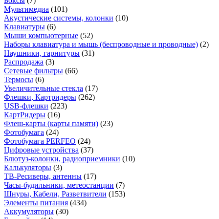
Боксы
(7)
Мультимедиа
(101)
Акустические системы, колонки
(10)
Клавиатуры
(6)
Мыши компьютерные
(52)
Наборы клавиатура и мышь (беспроводные и проводные)
(2)
Наушники, гарнитуры
(31)
Распродажа
(3)
Сетевые фильтры
(66)
Термосы
(6)
Увеличительные стекла
(17)
Флешки, Картридеры
(262)
USB-флешки
(223)
КартРидеры
(16)
Флеш-карты (карты памяти)
(23)
Фотобумага
(24)
Фотобумага PERFEO
(24)
Цифровые устройства
(37)
Блютуз-колонки, радиоприемники
(10)
Калькуляторы
(3)
ТВ-Ресиверы, антенны
(17)
Часы-будильники, метеостанции
(7)
Шнуры, Кабели, Разветвители
(153)
Элементы питания
(434)
Аккумуляторы
(30)