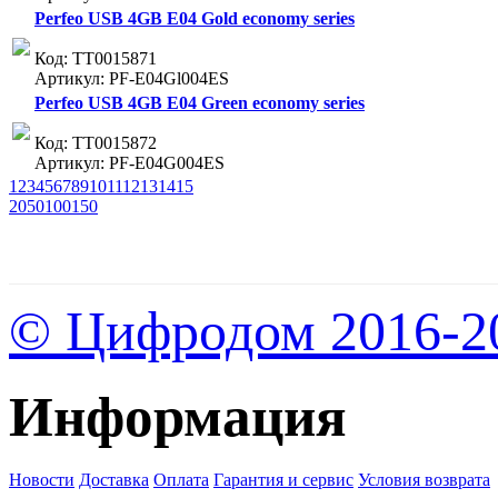
Perfeo USB 4GB E04 Gold economy series
Код: ТТ0015871
Артикул: PF-E04Gl004ES
Perfeo USB 4GB E04 Green economy series
Код: ТТ0015872
Артикул: PF-E04G004ES
1
2
3
4
5
6
7
8
9
10
11
12
13
14
15
20
50
100
150
© Цифродом 2016-2
Информация
Новости
Доставка
Оплата
Гарантия и сервис
Условия возврата