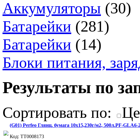
Аккумуляторы
(30)
Батарейки
(281)
Батарейки
(14)
Блоки питания, зар
Результаты по зап
Сортировать по:
Це
(G01) Perfeo Глянц. бумага 10х15,230г/м2, 500л.PF-GLA6-2
Код: ТТ0008173