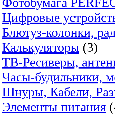
Фотобумага PERFE
Цифровые устройст
Блютуз-колонки, ра
Калькуляторы
(3)
ТВ-Ресиверы, анте
Часы-будильники, м
Шнуры, Кабели, Раз
Элементы питания
(