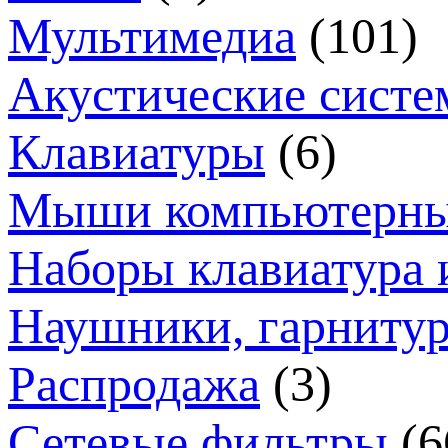
Мультимедиа
(101)
Акустические систе
Клавиатуры
(6)
Мыши компьютерн
Наборы клавиатура 
Наушники, гарниту
Распродажа
(3)
Сетевые фильтры
(6