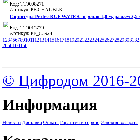
Код: ТТ0008271
Артикул: PF-CHAT-BLK
Гарнитура Perfeo RGF WATER игровая 1,8 м, разъем 3,5 м
Код: ТТ0015779
Артикул: PF_C3924
1
2
3
4
5
6
7
8
9
10
11
12
13
14
15
16
17
18
19
20
21
22
23
24
25
26
27
28
29
30
31
32
20
50
100
150
© Цифродом 2016-2
Информация
Новости
Доставка
Оплата
Гарантия и сервис
Условия возврата