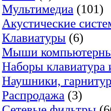
Мультимедиа
(101)
Акустические систе
Клавиатуры
(6)
Мыши компьютерн
Наборы клавиатура 
Наушники, гарниту
Распродажа
(3)
Сетевые фильтры
(6