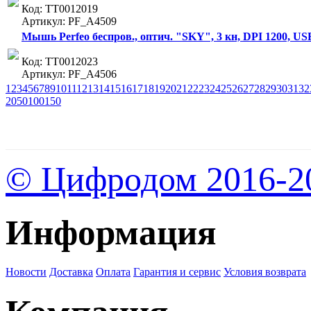
Код: ТТ0012019
Артикул: PF_A4509
Мышь Perfeo беспров., оптич. "SKY", 3 кн, DPI 1200, USB
Код: ТТ0012023
Артикул: PF_A4506
1
2
3
4
5
6
7
8
9
10
11
12
13
14
15
16
17
18
19
20
21
22
23
24
25
26
27
28
29
30
31
32
20
50
100
150
© Цифродом 2016-2
Информация
Новости
Доставка
Оплата
Гарантия и сервис
Условия возврата