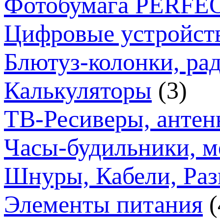
Фотобумага PERFE
Цифровые устройст
Блютуз-колонки, ра
Калькуляторы
(3)
ТВ-Ресиверы, анте
Часы-будильники, м
Шнуры, Кабели, Раз
Элементы питания
(