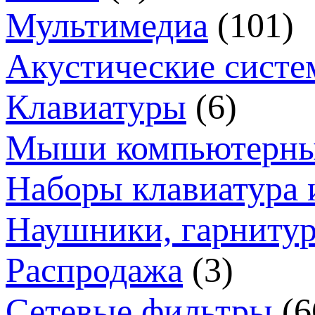
Мультимедиа
(101)
Акустические систе
Клавиатуры
(6)
Мыши компьютерн
Наборы клавиатура 
Наушники, гарниту
Распродажа
(3)
Сетевые фильтры
(6