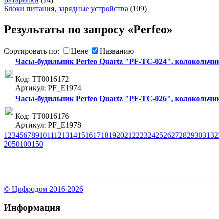
Блоки питания, зарядные устройства
(109)
Результаты по запросу «Perfeo»
Сортировать по:
Цене
Названию
Часы-будильник Perfeo Quartz "PF-TC-024", колокольчик
Код: ТТ0016172
Артикул: PF_E1974
Часы-будильник Perfeo Quartz "PF-TC-026", колокольчик
Код: ТТ0016176
Артикул: PF_E1978
1
2
3
4
5
6
7
8
9
10
11
12
13
14
15
16
17
18
19
20
21
22
23
24
25
26
27
28
29
30
31
32
20
50
100
150
© Цифродом 2016-2026
Информация