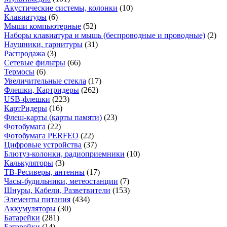
Акустические системы, колонки
(10)
Клавиатуры
(6)
Мыши компьютерные
(52)
Наборы клавиатура и мышь (беспроводные и проводные)
(2)
Наушники, гарнитуры
(31)
Распродажа
(3)
Сетевые фильтры
(66)
Термосы
(6)
Увеличительные стекла
(17)
Флешки, Картридеры
(262)
USB-флешки
(223)
КартРидеры
(16)
Флеш-карты (карты памяти)
(23)
Фотобумага
(22)
Фотобумага PERFEO
(22)
Цифровые устройства
(37)
Блютуз-колонки, радиоприемники
(10)
Калькуляторы
(3)
ТВ-Ресиверы, антенны
(17)
Часы-будильники, метеостанции
(7)
Шнуры, Кабели, Разветвители
(153)
Элементы питания
(434)
Аккумуляторы
(30)
Батарейки
(281)
Батарейки
(14)