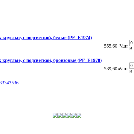
 круглые, с подсветкой, белые (PF_E1974)
555,60 ₽/шт
В 
 круглые, с подсветкой, бронзовые (PF_E1978)
539,60 ₽/шт
В 
33
34
35
36