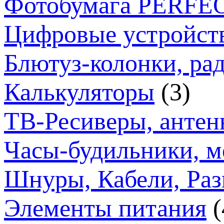
Фотобумага PERFE
Цифровые устройст
Блютуз-колонки, ра
Калькуляторы
(3)
ТВ-Ресиверы, анте
Часы-будильники, м
Шнуры, Кабели, Раз
Элементы питания
(