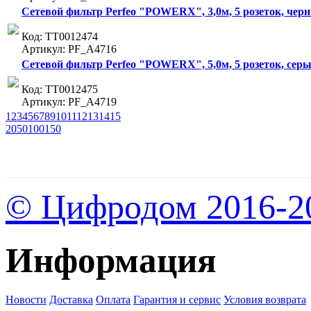
Сетевой фильтр Perfeo "POWERX", 3,0м, 5 розеток, чер
Код: ТТ0012474
Артикул: PF_A4716
Сетевой фильтр Perfeo "POWERX", 5,0м, 5 розеток, серы
Код: ТТ0012475
Артикул: PF_A4719
1
2
3
4
5
6
7
8
9
10
11
12
13
14
15
20
50
100
150
© Цифродом 2016-2
Информация
Новости
Доставка
Оплата
Гарантия и сервис
Условия возврата