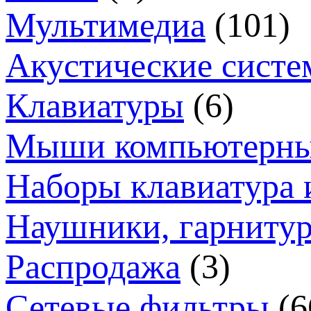
Мультимедиа
(101)
Акустические систе
Клавиатуры
(6)
Мыши компьютерн
Наборы клавиатура 
Наушники, гарниту
Распродажа
(3)
Сетевые фильтры
(6