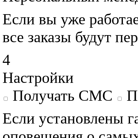
Если вы уже работае
все заказы будут пе
4
Настройки
Получать СМС
П
Если установлены г
оповещения о самых