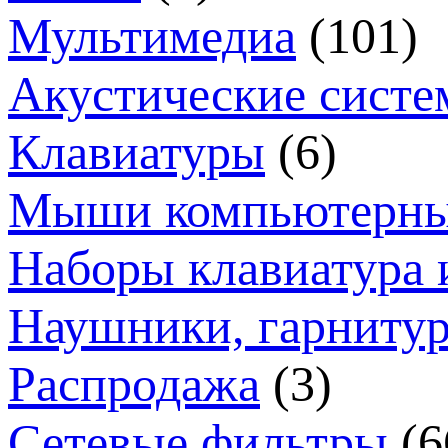
Мультимедиа
(101)
Акустические систе
Клавиатуры
(6)
Мыши компьютерн
Наборы клавиатура 
Наушники, гарниту
Распродажа
(3)
Сетевые фильтры
(6