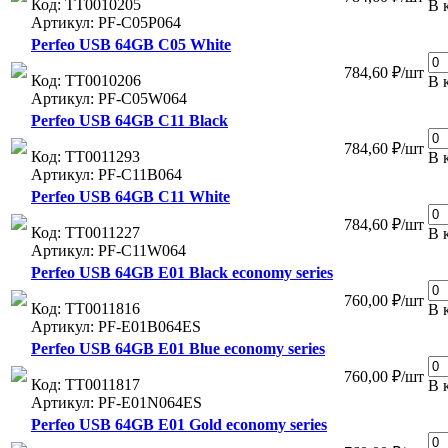
Код: ТТ0010205
В 
Артикул: PF-C05P064
Perfeo USB 64GB C05 White
784,60 ₽/шт
Код: ТТ0010206
В 
Артикул: PF-C05W064
Perfeo USB 64GB C11 Black
784,60 ₽/шт
Код: ТТ0011293
В 
Артикул: PF-C11B064
Perfeo USB 64GB C11 White
784,60 ₽/шт
Код: ТТ0011227
В 
Артикул: PF-C11W064
Perfeo USB 64GB E01 Black economy series
760,00 ₽/шт
Код: ТТ0011816
В 
Артикул: PF-E01B064ES
Perfeo USB 64GB E01 Blue economy series
760,00 ₽/шт
Код: ТТ0011817
В 
Артикул: PF-E01N064ES
Perfeo USB 64GB E01 Gold economy series