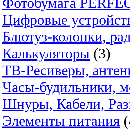
Фотобумага PERFE
Цифровые устройст
Блютуз-колонки, ра
Калькуляторы
(3)
ТВ-Ресиверы, анте
Часы-будильники, м
Шнуры, Кабели, Раз
Элементы питания
(